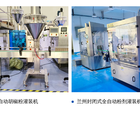
自动胡椒粉灌装机
兰州封闭式全自动粉剂灌装