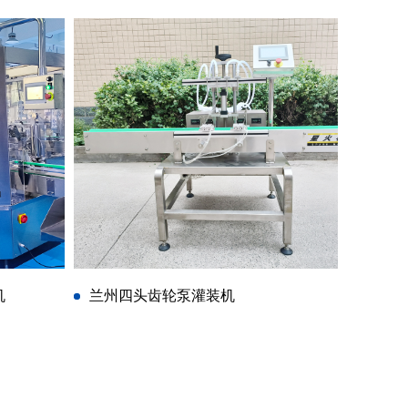
机
兰州四头齿轮泵灌装机